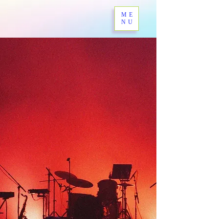
ME
NU